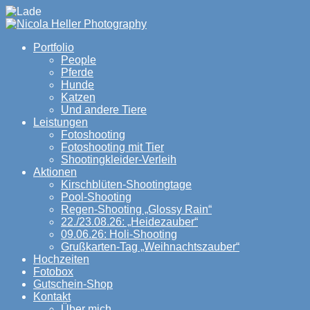
Portfolio
People
Pferde
Hunde
Katzen
Und andere Tiere
Leistungen
Fotoshooting
Fotoshooting mit Tier
Shootingkleider-Verleih
Aktionen
Kirschblüten-Shootingtage
Pool-Shooting
Regen-Shooting „Glossy Rain“
22./23.08.26: „Heidezauber“
09.06.26: Holi-Shooting
Grußkarten-Tag „Weihnachtszauber“
Hochzeiten
Fotobox
Gutschein-Shop
Kontakt
Über mich