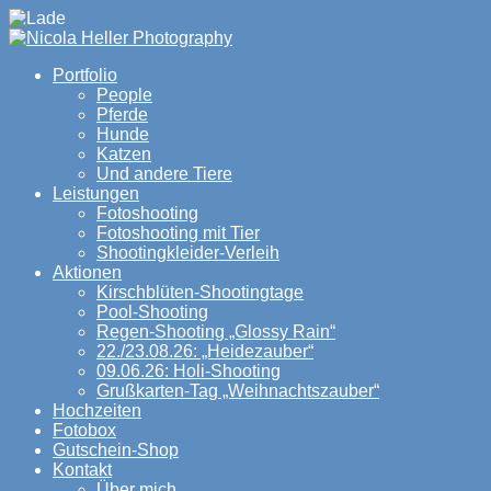
Portfolio
People
Pferde
Hunde
Katzen
Und andere Tiere
Leistungen
Fotoshooting
Fotoshooting mit Tier
Shootingkleider-Verleih
Aktionen
Kirschblüten-Shootingtage
Pool-Shooting
Regen-Shooting „Glossy Rain“
22./23.08.26: „Heidezauber“
09.06.26: Holi-Shooting
Grußkarten-Tag „Weihnachtszauber“
Hochzeiten
Fotobox
Gutschein-Shop
Kontakt
Über mich