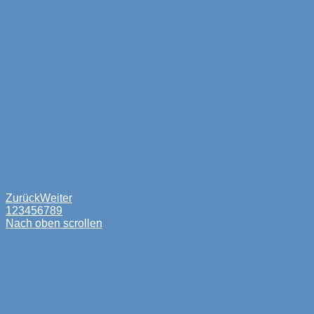
Zurück
Weiter
1
2
3
4
5
6
7
8
9
Nach oben scrollen