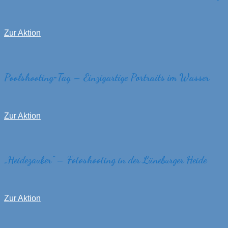
Zur Aktion
Poolshooting‑Tag – Einzigartige Portraits im Wasser
Zur Aktion
„
Heidezauber
“
– Fotoshooting in der Lüneburger Heide
Zur Aktion