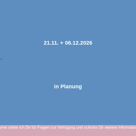
21.11. + 06.12.2026
en
in Planung
rne stehe ich Dir für Fragen zur Verfügung und schicke Dir weitere Informati