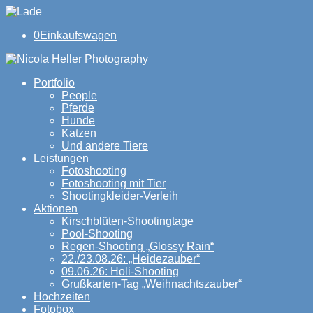
0
Einkaufswagen
Portfolio
People
Pferde
Hunde
Katzen
Und andere Tiere
Leistungen
Fotoshooting
Fotoshooting mit Tier
Shootingkleider-Verleih
Aktionen
Kirschblüten-Shootingtage
Pool-Shooting
Regen-Shooting „Glossy Rain“
22./23.08.26: „Heidezauber“
09.06.26: Holi-Shooting
Grußkarten-Tag „Weihnachtszauber“
Hochzeiten
Fotobox