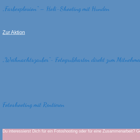
„
Farbexplosion
“
– Holi-Shooting mit Hunden
Zur Aktion
„
Weihnachtszauber
“
- Fotogrußkarten direkt zum Mitnehm
Fotoshooting mit Rentieren
Du interessierst Dich für ein Fotoshooting oder für eine Zusammenarbeit? Ge