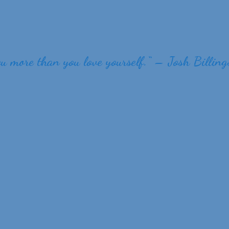
ou more than you love yourself.
“
– Josh Billing