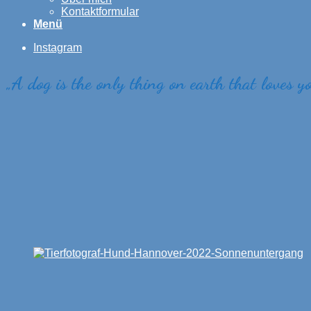
Kontaktformular
Menü
Instagram
„
A dog is the only thing on earth that loves y