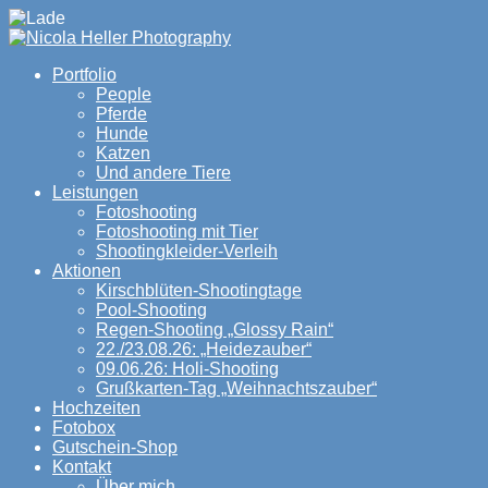
Portfolio
People
Pferde
Hunde
Katzen
Und andere Tiere
Leistungen
Fotoshooting
Fotoshooting mit Tier
Shootingkleider-Verleih
Aktionen
Kirschblüten-Shootingtage
Pool-Shooting
Regen-Shooting „Glossy Rain“
22./23.08.26: „Heidezauber“
09.06.26: Holi-Shooting
Grußkarten-Tag „Weihnachtszauber“
Hochzeiten
Fotobox
Gutschein-Shop
Kontakt
Über mich