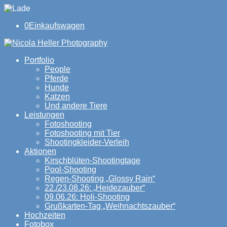
0
Einkaufswagen
Portfolio
People
Pferde
Hunde
Katzen
Und andere Tiere
Leistungen
Fotoshooting
Fotoshooting mit Tier
Shootingkleider-Verleih
Aktionen
Kirschblüten-Shootingtage
Pool-Shooting
Regen-Shooting „Glossy Rain“
22./23.08.26: „Heidezauber“
09.06.26: Holi-Shooting
Grußkarten-Tag „Weihnachtszauber“
Hochzeiten
Fotobox